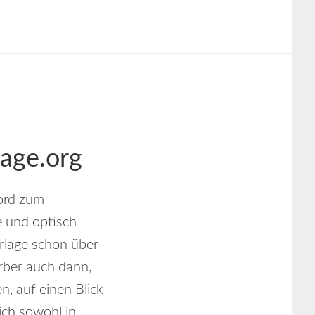
age.org
ord zum
e und optisch
lage schon über
rber auch dann,
, auf einen Blick
ich sowohl in