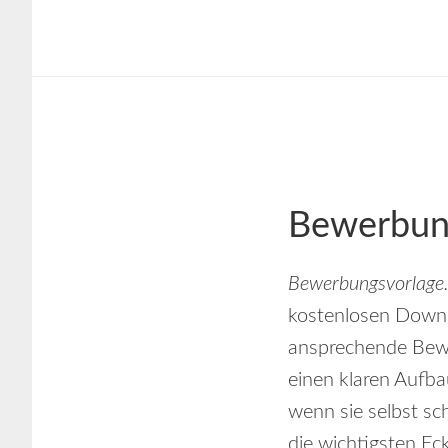
Skip
Skip
to
to
main
footer
content
Bewerbung
Bewerbungsvorlage
kostenlosen Downlo
ansprechende Bew
einen klaren Aufb
wenn sie selbst sc
die wichtigsten E